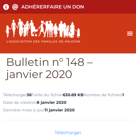
ADHÉRER
FAIRE UN DON
Bulletin n° 148 –
janvier 2020
Télécharger
36
Taille du fichier
630.69 KB
Nombre de fichiers
1
Date de création
8 janvier 2020
Dernière mise à jour
11 janvier 2020
Télécharger