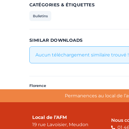
CATÉGORIES & ÉTIQUETTES
Bulletins
SIMILAR DOWNLOADS
Aucun téléchargement similaire trouvé !
Florence
Permanences au local de l’a
Local de l’AFM
Nous c
19 rue Lavoisier, Meudon
01 46