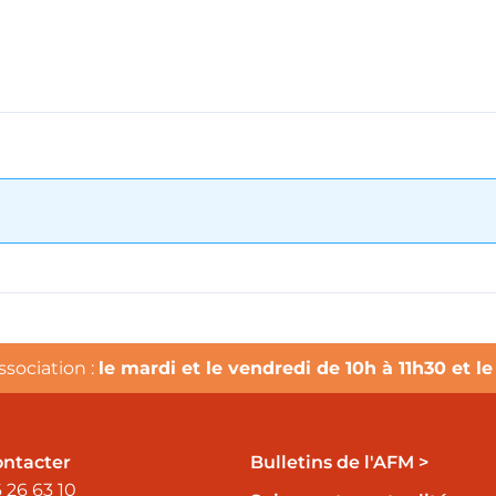
ssociation :
le mardi et le vendredi de 10h à 11h30 et l
ontacter
Bulletins de l'AFM >
 26 63 10