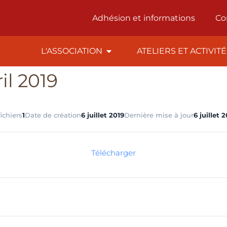
Adhésion et informations
Co
L'ASSOCIATION
ATELIERS ET ACTIVIT
il 2019
ichiers
1
Date de création
6 juillet 2019
Dernière mise à jour
6 juillet 
Télécharger