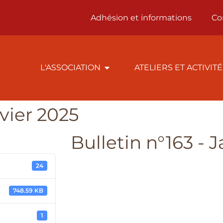
Adhésion et informations
Co
L'ASSOCIATION
ATELIERS ET ACTIVIT
nvier 2025
Bulletin n°163 - 
24
748.59 KB
1