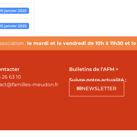
20 janvier 2025
20 janvier 2025
ssociation :
le mardi et le vendredi de 10h à 11h30 et l
ontacter
Bulletins de l'AFM >
 26 63 10
Suivre notre actualité :
act@familles-meudon.fr
NEWSLETTER