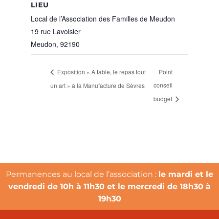
LIEU
Local de l’Association des Familles de Meudon
19 rue Lavoisier
Meudon
,
92190
Exposition « A table, le repas tout
Point
un art » à la Manufacture de Sèvres
conseil
budget
Permanences au local de l’association :
le mardi et le
vendredi de 10h à 11h30 et le mercredi de 18h30 à
19h30