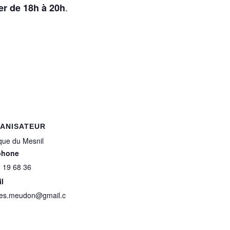
.
ier de 18h à 20h
ANISATEUR
que du Mesnil
phone
 19 68 36
l
lles.meudon@gmail.c