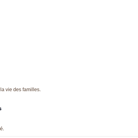
la vie des familles.
s
é.