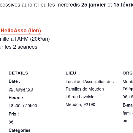
cessives auront lieu les mercredis
et
25 janvier
15 févr
HelloAsso (lien)
ille à l’AFM (20€/an)
r les 2 séances
DÉTAILS
LIEU
ORG
Date :
Local de l’Association des
Moni
Télé
Familles de Meudon
25 janvier 23
19 rue Lavoisier
06 16
Heure :
Meudon
,
92190
E-mai
18h00 à 20h00
fami
Prix :
om
8€
Catégories