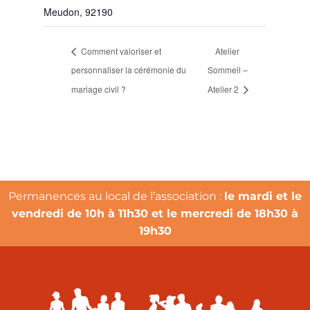
Meudon
,
92190
Comment valoriser et
Atelier
personnaliser la cérémonie du
Sommeil –
mariage civil ?
Atelier 2
Permanences au local de l’association :
le mardi et le
vendredi de 10h à 11h30 et le mercredi de 18h30 à
19h30