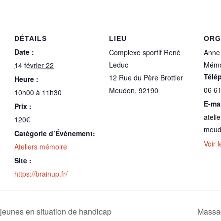
DÉTAILS
LIEU
ORG
Date :
Complexe sportif René
Anne 
Leduc
Mémo
14 février 22
Télé
12 Rue du Père Brottier
Heure :
06 61
Meudon
,
92190
10h00 à 11h30
E-mai
Prix :
ateli
120€
meud
Catégorie d’Évènement:
Voir 
Ateliers mémoire
Site :
https://brainup.fr/
jeunes en situation de handicap
Massag