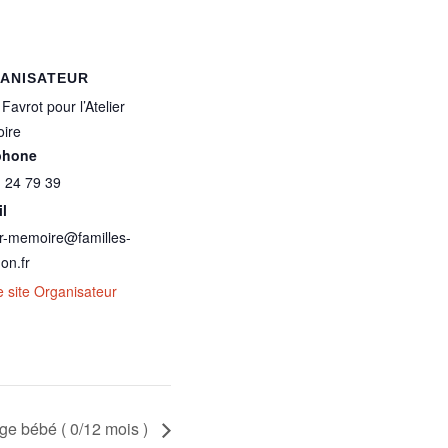
ANISATEUR
Favrot pour l’Atelier
ire
phone
 24 79 39
l
er-memoire@familles-
on.fr
le site Organisateur
e bébé ( 0/12 mois )