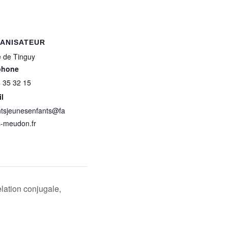
ANISATEUR
 de Tinguy
phone
 35 32 15
l
ntsjeunesenfants@fa
s-meudon.fr
elation conjugale,