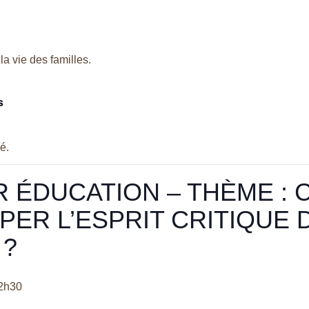
la vie des familles.
s
é.
R ÉDUCATION – THÈME :
ER L’ESPRIT CRITIQUE 
 ?
2h30