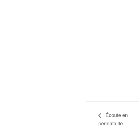
Écoute en
périnatalité