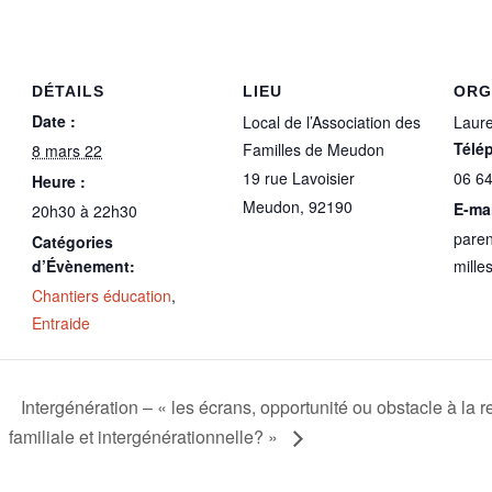
DÉTAILS
LIEU
ORG
Date :
Local de l’Association des
Laure
Télé
Familles de Meudon
8 mars 22
19 rue Lavoisier
06 64
Heure :
Meudon
,
92190
E-mai
20h30 à 22h30
pare
Catégories
d’Évènement:
mille
Chantiers éducation
,
Entraide
Intergénération – « les écrans, opportunité ou obstacle à la r
familiale et intergénérationnelle? »