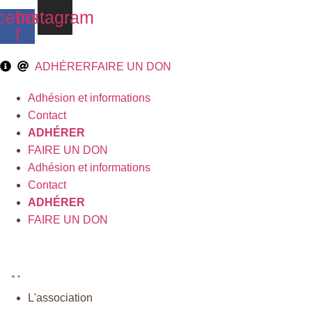
Aller
cebook-
Instagram
au
f
contenu
ADHÉRER
FAIRE UN DON
Adhésion et informations
Contact
ADHÉRER
FAIRE UN DON
Adhésion et informations
Contact
ADHÉRER
FAIRE UN DON
L'association