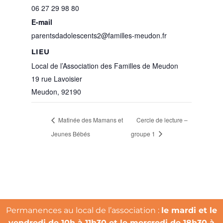
06 27 29 98 80
E-mail
parentsdadolescents2@familles-meudon.fr
LIEU
Local de l’Association des Familles de Meudon
19 rue Lavoisier
Meudon
,
92190
Matinée des Mamans et
Cercle de lecture –
Jeunes Bébés
groupe 1
Permanences au local de l’association :
le mardi et le
vendredi de 10h à 11h30 et le mercredi de 18h30 à