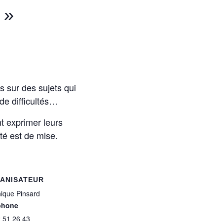
 »
 sur des sujets qui
de difficultés…
t exprimer leurs
ité est de mise.
ANISATEUR
ique Pinsard
phone
2 51 26 43