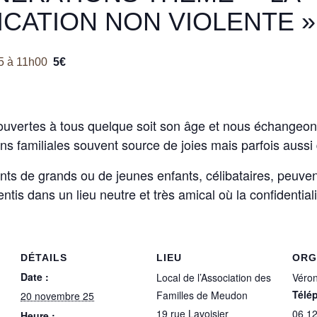
CATION NON VIOLENTE »
5
à
11h00
5€
ouvertes à tous quelque soit son âge et nous échangeons
ons familiales souvent source de joies mais parfois aussi 
ts de grands ou de jeunes enfants, célibataires, peuven
entis dans un lieu neutre et très amical où la confidential
DÉTAILS
LIEU
ORG
Date :
Local de l’Association des
Véron
Télé
Familles de Meudon
20 novembre 25
19 rue Lavoisier
06 1
Heure :