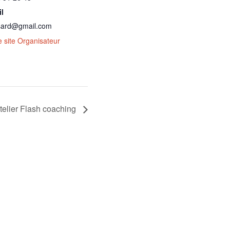
l
nsard@gmail.com
le site Organisateur
telier Flash coaching