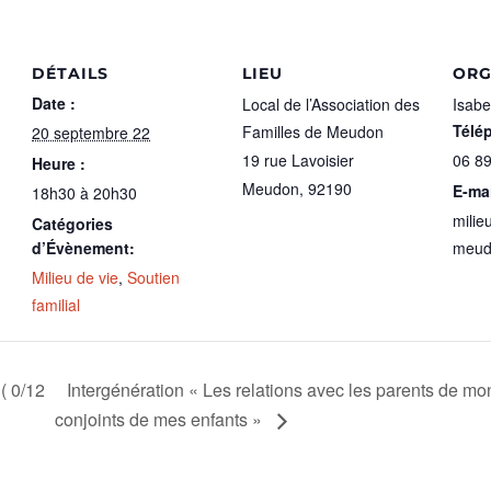
DÉTAILS
LIEU
ORG
Date :
Local de l’Association des
Isabe
Télé
Familles de Meudon
20 septembre 22
19 rue Lavoisier
06 89
Heure :
Meudon
,
92190
E-mai
18h30 à 20h30
milie
Catégories
d’Évènement:
meud
Milieu de vie
,
Soutien
familial
( 0/12
Intergénération « Les relations avec les parents de mon
conjoints de mes enfants »