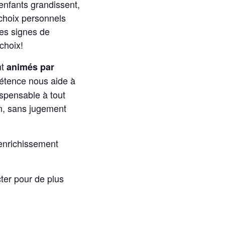
 enfants grandissent,
 choix personnels
les signes de
choix!
nt
animés par
pétence nous aide à
ispensable à tout
on, sans jugement
’enrichissement
ter pour de plus