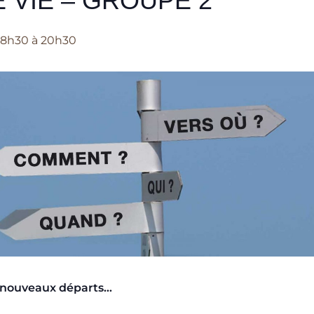
E VIE – GROUPE 2
18h30
à
20h30
 nouveaux départs…