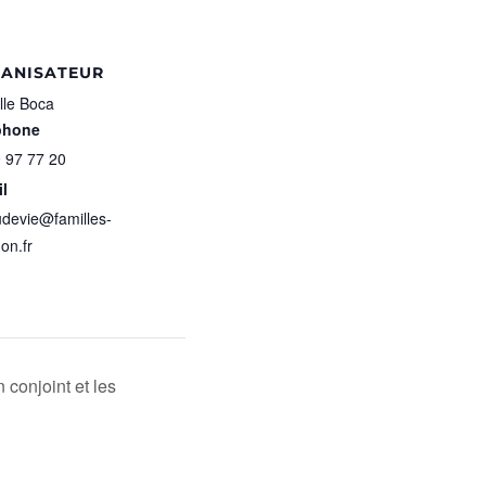
ANISATEUR
lle Boca
phone
 97 77 20
l
udevie@familles-
on.fr
 conjoint et les