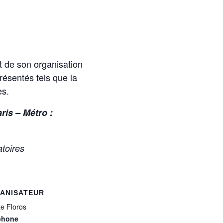
et de son organisation
résentés tels que la
es.
is – Métro :
atoires
ANISATEUR
tte Floros
phone