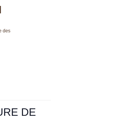
M
e des
URE DE