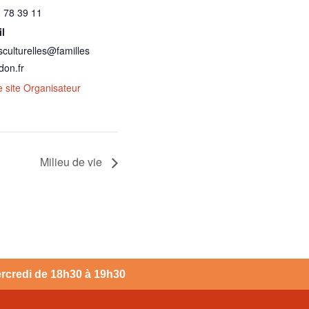
 78 39 11
l
esculturelles@familles
on.fr
le site Organisateur
Milieu de vie
mercredi de 18h30 à 19h30