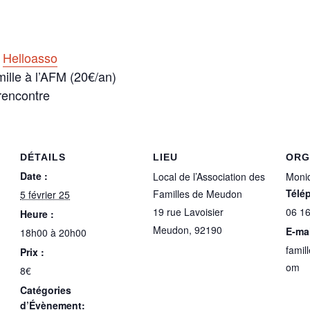
r
Helloasso
ille à l’AFM (20€/an)
rencontre
DÉTAILS
LIEU
ORG
Date :
Local de l’Association des
Moni
Télé
Familles de Meudon
5 février 25
19 rue Lavoisier
06 16
Heure :
Meudon
,
92190
E-mai
18h00 à 20h00
fami
Prix :
om
8€
Catégories
d’Évènement: