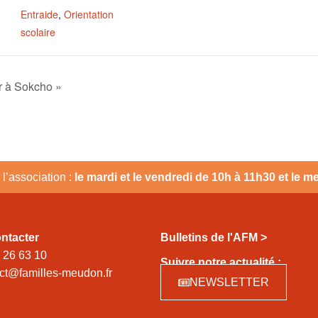
Entraide
,
Orientation
scolaire
 à Sokcho »
l’association :
le mardi et le vendredi de 10h à 11h30 et le 
ntacter
Bulletins de l'AFM >
 26 63 10
Suivre notre actualité :
ct@familles-meudon.fr
NEWSLETTER