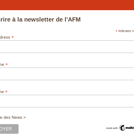
rire à la newsletter de l'AFM
*
indicates r
*
ddress
*
ame
*
ame
ue des News >