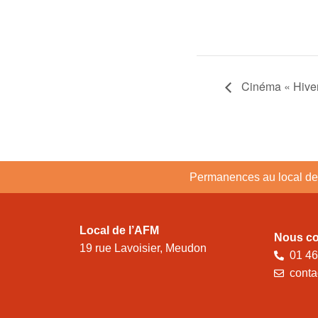
Cinéma « Hiver
Permanences au local de 
Local de l’AFM
Nous co
19 rue Lavoisier, Meudon
01 46
conta