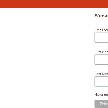
S'insc
Email A
First N
Last N
Historiq