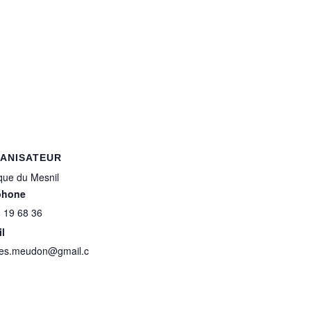
ANISATEUR
que du Mesnil
phone
 19 68 36
l
lles.meudon@gmail.c