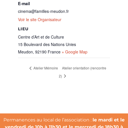
E-mail
cinema@familles-meudon.fr
Voir le site Organisateur
LIEU
Centre d’Art et de Culture
15 Boulevard des Nations Unies
Meudon
,
92190
France
+ Google Map
Atelier Mémoire
Atelier orientation (rencontre
2)
Permanences au local de l’association :
le mardi et le
vendredi de 10h à 11h30 et le mercredi de 18h30 à